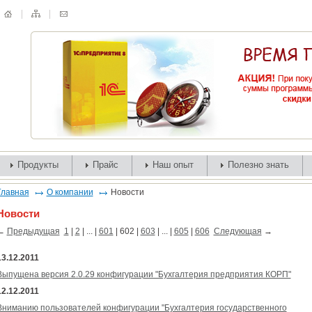
Продукты
Прайс
Наш опыт
Полезно знать
Главная
О компании
Новости
Новости
←
Предыдущая
1
|
2
| ... |
601
|
602
|
603
| ... |
605
|
606
Следующая
→
13.12.2011
Выпущена версия 2.0.29 конфигурации "Бухгалтерия предприятия КОРП"
12.12.2011
Вниманию пользователей конфигурации "Бухгалтерия государственного