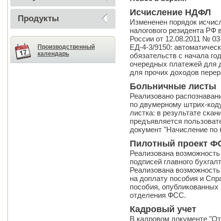
Исчисление НДФЛ
Продукты
Измененен порядок исчис
налогового резидента РФ 
России от 12.08.2011 № 03
ЕД-4-3/9150: автоматичес
Производственный
календарь
обязательств с начала год
очередных платежей для д
для прочих доходов перер
Больничные листы
Реализовано распознаван
по двумерному штрих-коду
листка: в результате скан
предъявляется пользоват
документ "Начисление по 
Пилотный проект Ф
Реализована возможность
подписей главного бухгал
Реализована возможность
на доплату пособия и Спр
пособия, опубликованных 
отделения ФСС.
Кадровый учет
В кадровом документе "От