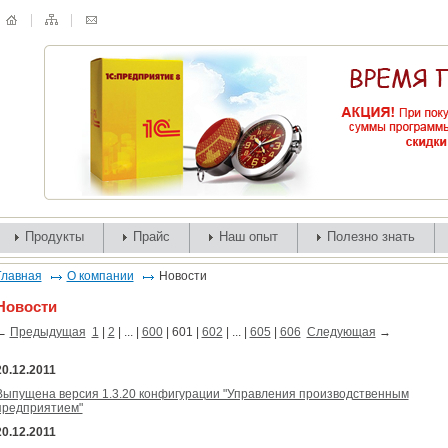
Продукты
Прайс
Наш опыт
Полезно знать
Главная
О компании
Новости
Новости
←
Предыдущая
1
|
2
| ... |
600
|
601
|
602
| ... |
605
|
606
Следующая
→
20.12.2011
Выпущена версия 1.3.20 конфигурации "Управления производственным
предприятием"
20.12.2011