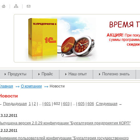
Продукты
Прайс
Наш опыт
Полезно знать
Главная
О компании
Новости
Новости
←
Предыдущая
1
|
2
| ... |
601
|
602
|
603
| ... |
605
|
606
Следующая
→
13.12.2011
Выпущена версия 2.0.29 конфигурации "Бухгалтерия предприятия КОРП"
12.12.2011
Вниманию пользователей конфигурации "Бухгалтерия государственного