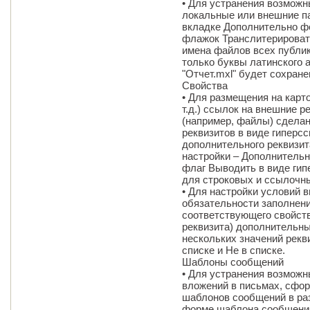
• Для устранения возможн
локальные или внешние п
вкладке Дополнительно ф
флажок Транслитерироват
имена файлов всех публи
только буквы латинского 
"Отчет.mxl" будет сохранен
Свойства
• Для размещения на карт
т.д.) ссылок на внешние 
(например, файлы) сдела
реквизитов в виде гиперсс
дополнительного реквизи
настройки – Дополнительн
флаг Выводить в виде гип
для строковых и ссылочн
• Для настройки условий 
обязательности заполнени
соответствующего свойств
реквизита) дополнительны
нескольких значений рекв
списке и Не в списке.
Шаблоны сообщений
• Для устранения возможн
вложений в письмах, сфо
шаблонов сообщений в ра
форме шаблона сообщени