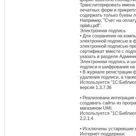
Транслитерировать имена 
печатных форм и прикреп
содержать только буквы л
Например, "Счет на оплату
oplatu.pdf".
Электронная подпись
• Для сохранения на комп
электронной подписью в 
электронной подписью пр
сертификат вместе с подп
указать в разделе Админи
Электронная подпись и ш
подписи и шифрования на
• В журнале регистрации 
удаления подписи, а такж
Используется "1С:Библиот
версия 1.3.7.36
• Реализована интеграция
создавать сайты из прогр
магазином UMI.
Используется "1С:Библиот
2.2.1.4
• Исключены устаревшие 
Интернет-поддержки: