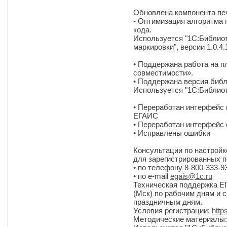
Обновлена компонента печ
- Оптимизация алгоритма 
кода.
Используется "1С:Библиот
маркировки", версии 1.0.4.
• Поддержана работа на п
совместимости».
• Поддержана версия библ
Используется "1С:Библиот
• Переработан интерфейс 
ЕГАИС
• Переработан интерфейс
• Исправлены ошибки
Консультации по настрой
для зарегистрированных п
• по телефону 8-800-333-9
• по e-mail
egais@1c.ru
Техническая поддержка ЕГ
(Мск) по рабочим дням и с
праздничным дням.
Условия регистрации:
http
Методические материалы: w