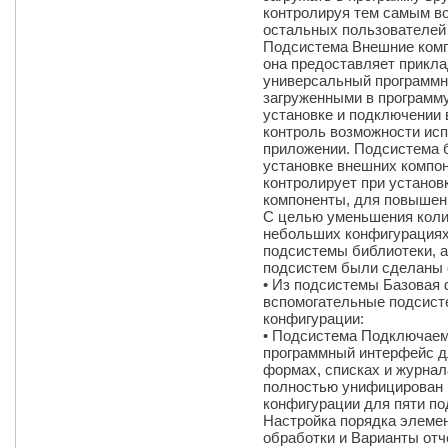
контролируя тем самым в
остальных пользователей
Подсистема Внешние комп
она предоставляет прикл
универсальный программны
загруженными в программ
установке и подключении
контроль возможности исп
приложении. Подсистема б
установке внешних компон
контролирует при устано
компоненты, для повышен
С целью уменьшения коли
небольших конфигурациях
подсистемы библиотеки, 
подсистем были сделаны
• Из подсистемы Базовая
вспомогательные подсист
конфигурации:
• Подсистема Подключае
программный интерфейс д
формах, списках и журна
полностью унифицирован 
конфигурации для пяти по
Настройка порядка элеме
обработки и Варианты от