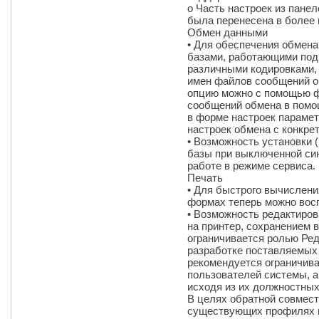
o Часть настроек из пане
была перенесена в более
Обмен данными
• Для обеспечения обме
базами, работающими под
различными кодировками,
имен файлов сообщений о
опцию можно с помощью ф
сообщений обмена в помо
в форме настроек параме
настроек обмена с конкре
• Возможность установки
базы при выключенной син
работе в режиме сервиса.
Печать
• Для быстрого вычислен
формах теперь можно восп
• Возможность редактиров
на принтер, сохранением в
ограничивается ролью Ре
разработке поставляемых
рекомендуется ограничива
пользователей системы, а
исходя из их должностных
В целях обратной совмест
существующих профилях г