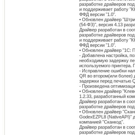
разработке драйверов под
и поддерживает работу "К
ФФД версии "1.0".
• Обновлен драйвер "Штр
(54-ФЗ)", версия 4.13 раз
Драйвер разработан в соо
разработке драйверов под
и поддерживает работу "К
ФФД версии "1.0".
• Обновлен драйвер "1С: П
- Добавлена настройка, п
необходимую задержку пе
используемого принтера. 
- Исправление ошибки нал
QR во втором(или более)
задержки перед печатью 
- Произведена оптимизаци
• Обновлен драйвер "Клев
1.2.33, разработанный ком
Драйвер разработан в соо
разработке драйверов под
• Обновлен драйвер "Скан
GodexEZPL8 (NativeAPI)" д
компанией "Сканкод".
Драйвер разработан в соо
разработке драйверов под