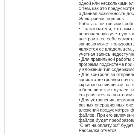
одной или несколькими э
с тем, как это предусмотр
o Данная возможность до
Электронная подпись
Работа с почтовыми сооб
• Пользователи, которым 
персональную учетную зап
настроить ее себе самост
записью может пользовать
является ее владельцем. 
учетная запись недоступн
• Для правильной работы
программ подсистема при 
у вложений тип содержимо
• Для контроля за отправ
записи электронной почт
скрытые копии писем на э
в большинстве случаев, к
сохраняются на почтовом 
• Для устранения возможн
разных операционных сис
вложений предусмотрен ф
файлов. При его включен
файлов будет преобразова
"Счет на оплату.pdf" будет
Рассылка отчетов