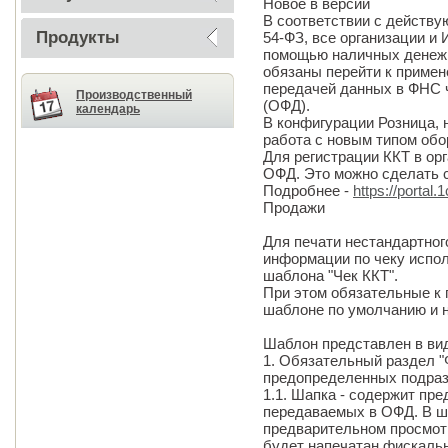
Новое в версии
В соответствии с действу
Продукты
54-ФЗ, все организации и
помощью наличных денежн
обязаны перейти к примен
передачей данных в ФНС 
Производственный
(ОФД).
календарь
В конфигурации Розница, 
работа с новым типом обо
Для регистрации ККТ в о
ОФД. Это можно сделать 
Подробнее -
https://portal.
Продажи
Для печати нестандартног
информации по чеку испо
шаблона "Чек ККТ".
При этом обязательные к 
шаблоне по умолчанию и н
Шаблон представлен в вид
1. Обязательный раздел 
предопределенных подраз
1.1. Шапка - содержит пр
передаваемых в ОФД. В ша
предварительном просмотр
будет напечатан фискаль