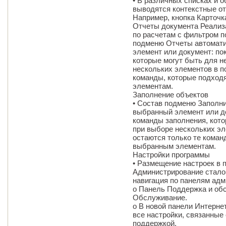
• В различных списках и 
выводятся контекстные от
Например, кнопка Карточк
Отчеты документа Реализа
по расчетам с фильтром по
подменю Отчеты автомати
элемент или документ: по
которые могут быть для н
нескольких элементов в п
команды, которые подход
элементам.
Заполнение объектов
• Состав подменю Заполни
выбранный элемент или до
команды заполнения, кото
при выборе нескольких э
остаются только те коман
выбранным элементам.
Настройки программы
• Размещение настроек в 
Администрирование стало
навигация по панелям адм
o Панель Поддержка и об
Обслуживание.
o В новой панели Интерн
все настройки, связанные 
поддержкой.