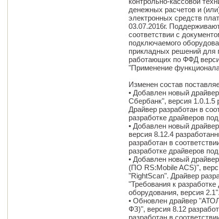
контрольно-кассовой тех
денежных расчетов и (или
электронных средств плат
03.07.2016г. Поддерживаю
соответствии с документо
подключаемого оборудован
прикладных решений для 
работающих по ФФД версии
"Применение функционала
Изменен состав поставля
• Добавлен новый драйве
Сбербанк", версия 1.0.1.5
Драйвер разработан в соо
разработке драйверов под
• Добавлен новый драйвер
версия 8.12.4 разработан
разработан в соответстви
разработке драйверов под
• Добавлен новый драйвер
(ПО RS:Mobile ACS)", вер
"RightScan". Драйвер разр
"Требования к разработке
оборудования, версия 2.1"
• Обновлен драйвер "АТОЛ
ФЗ)", версия 8.12 разраб
разработан в соответстви