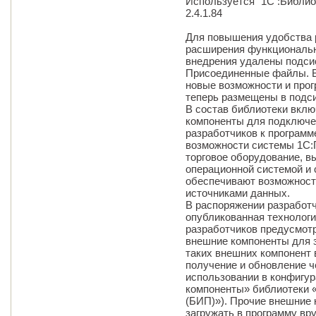
Используется "1C :Библио
2.4.1.84
Для повышения удобства 
расширения функциональн
внедрения удалены подси
Присоединенные файлы. 
новые возможности и про
теперь размещены в подс
В состав библиотеки вкл
компоненты для подключе
разработчиков к програм
возможности системы 1С:
торговое оборудование, в
операционной системой и
обеспечивают возможност
источниками данных.
В распоряжении разработ
опубликованная технологи
разработчиков предусмот
внешние компоненты для з
таких внешних компонент 
получение и обновление ч
использовании в конфигу
компоненты» библиотеки 
(БИП)»). Прочие внешние
загружать в программу вр