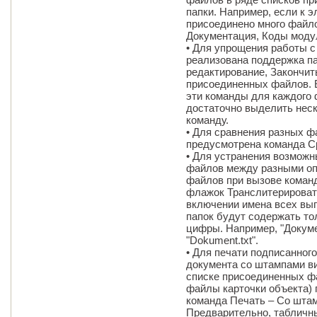
папки. Например, если к 
присоединено много файло
Документация, Коды моду
• Для упрощения работы 
реализована поддержка п
редактирование, Закончит
присоединенных файлов. 
эти команды для каждого 
достаточно выделить нес
команду.
• Для сравнения разных ф
предусмотрена команда С
• Для устранения возможн
файлов между разными оп
файлов при вызове коман
флажок Транслитерировать
включении имена всех вы
папок будут содержать то
цифры. Например, "Докумен
"Dokument.txt".
• Для печати подписанног
документа со штампами ви
списке присоединенных ф
файлы карточки объекта)
команда Печать – Со штам
Предварительно, табличн