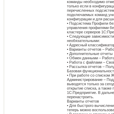
команды необходимо отме
только если в конфигурац
перечисленных подсистем.
подключаемых команд уни
конфигурации и для расш
• Подсистема Профили бе
управления профилями бе
кластере серверов 1С:Пре
• Следующие зависимост
необязательными:
• Адресный классификатор
• Варианты отчетов – Раб
• Дополнительные отчеты 
• Обмен данными – Работ
• Работа с файлами – Сво
• Рассылка отчетов – Пол
Базовая функциональност
• При работе со списком 
Администрирование – Под
выводятся только за сего
открытие списка, а также 
1С:Предприятие. В дальн
перенастроить.
Варианты отчетов
• Для быстрого вычислен
теперь можно воспользова