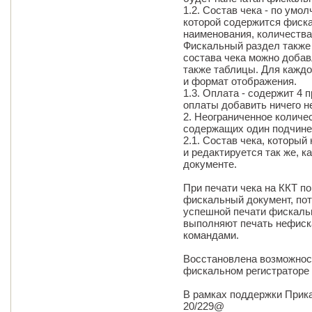
1.2. Состав чека - по умо
которой содержится фиск
наименования, количества
Фискальный раздел также 
состава чека можно добав
также таблицы. Для кажд
и формат отображения.
1.3. Оплата - содержит 4
оплаты добавить ничего н
2. Неограниченное количе
содержащих один подчине
2.1. Состав чека, которы
и редактируется так же, к
документе.
При печати чека на ККТ п
фискальный документ, по
успешной печати фискаль
выполняют печать нефис
командами.
Восстановлена возможност
фискальном регистраторе 
В рамках поддержки Прика
20/229@