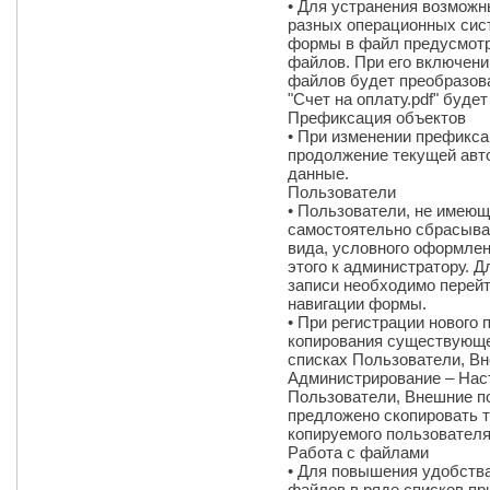
• Для устранения возможн
разных операционных сис
формы в файл предусмотр
файлов. При его включен
файлов будет преобразова
"Счет на оплату.pdf" будет
Префиксация объектов
• При изменении префикс
продолжение текущей авто
данные.
Пользователи
• Пользователи, не имеющ
самостоятельно сбрасыва
вида, условного оформлен
этого к администратору. Д
записи необходимо перейт
навигации формы.
• При регистрации нового
копирования существующег
списках Пользователи, Вн
Администрирование – Наст
Пользователи, Внешние п
предложено скопировать т
копируемого пользователя
Работа с файлами
• Для повышения удобств
файлов в ряде списков п