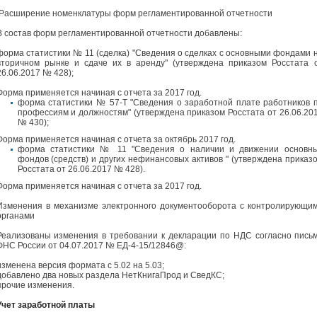
Расширение номенклатуры форм регламентированной отчетности
В состав форм регламентированной отчетности добавлены:
форма статистики № 11 (сделка) "Сведения о сделках с основными фондами 
вторичном рынке и сдаче их в аренду" (утверждена приказом Росстата 
26.06.2017 № 428);
Форма применяется начиная с отчета за 2017 год.
форма статистики № 57-Т "Сведения о заработной плате работников 
профессиям и должностям" (утверждена приказом Росстата от 26.06.20
№ 430);
Форма применяется начиная с отчета за октябрь 2017 год.
форма статистики № 11 "Сведения о наличии и движении основн
фондов (средств) и других нефинансовых активов " (утверждена приказ
Росстата от 26.06.2017 № 428).
Форма применяется начиная с отчета за 2017 год.
Изменения в механизме электронного документооборота с контролирующи
органами
Реализованы изменения в требовании к декларации по НДС согласно пись
ФНС России от 04.07.2017 № ЕД-4-15/12846@:
изменена версия формата с 5.02 на 5.03;
добавлено два новых раздела НетКнигаПрод и СведКС;
прочие изменения.
Учет заработной платы