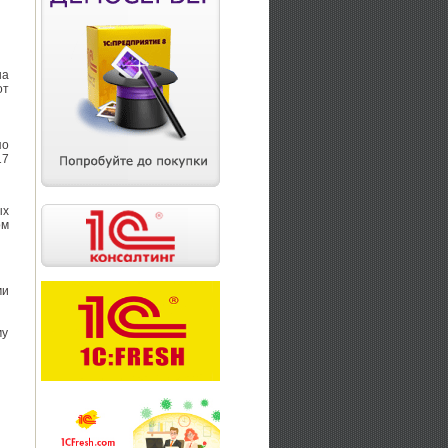
на
от
по
17
ых
ом
ми
му