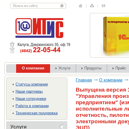
О компании
Услуги
Продукты
Прайс
Главная
О компании
Cтатусы компании
Выпущена версия 1
Наши партнеры
"Управления прои
Наши сотрудники
предприятием" (из
Работа в компании
исполнительные ли
Техническая поддержка
отчетность, пилот
электронными док
Услуги
ЭЦП)