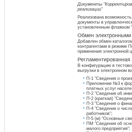
Документы "Корректировк
реализации"
Реализована возможность
документы в управленческ
установленным флажком "Уп
Обмен электронными
Добавлен обмен каталогом
контрагентами в режиме П
применения электронной 
Регламентированная 
В конфигурацию в тестов
выгрузки в электронном в
П-1 "Сведения о произ
Приложение №3 к фор
платных услуг населе
П-2 "Сведения об инв
П-2 (краткая) "Сведен
П-3 "Сведения о фина
П-4 "Сведения о числ
работников";
П-5 (м) "Основные св
ПМ "Сведения об осн
малого предприятия";