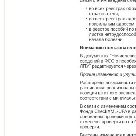
связи с этим введены сл
во всех реестрах об
страхователя;
во всех реестрах адр
правильным адресом н
в реестре пособий по
листка нетрудоспосо
начала болезни.
Вниманию пользователе
В документах "Начисление
сведений в ФСС о пособия
ЛПУ" редактируется через
Прочие изменения и улуч
Расширены возможности н
расписания: реализованы 
позиции штатного расписа
соответствии с минимальн
В связи с изменением сос
Фонда CheckXML-UFA в ра
обновлены проверки подго
отменены проверки по пп 4
проверки.
Внесены изменения в инт