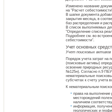
Изменено название докуме
на "Расчет себестоимости"
В шапке документа добавл
закрытия месяца, в соотв
баз распределения и расп
В список выполняемых де
"Определение списка реал
Подробнее см. во встроен
себестоимости".
Учет основных средс
Учет поисковых активов
Порядок учета затрат на 
(поисковые активы) опреде
освоение природных ресурс
№125н). Согласно п.9 ПБУ
нематериальные поисковы
субсчетах к счету учета 
К нематериальным поиско
права на выполнение р
месторождений полез
наличием соответств
информация, полученн
геологических и геоф