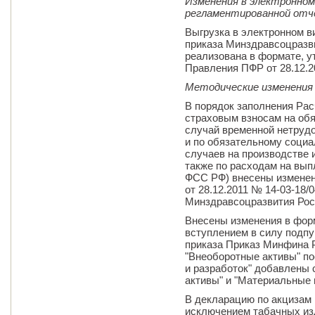
Изменения в электронно
регламентированной от
Выгрузка в электронном 
приказа Минздравсоцразви
реализована в формате, 
Правления ПФР от 28.12.2
Методические изменения
В порядок заполнения Ра
страховым взносам на обя
случай временной нетрудо
и по обязательному соци
случаев на производстве 
также по расходам на вып
ФСС РФ) внесены изменен
от 28.12.2011 № 14-03-18/
Минздравсоцразвития Росс
Внесены изменения в форм
вступлением в силу подпун
приказа Приказ Минфина РФ
"Внеоборотные активы" по
и разработок" добавлены
активы" и "Материальные 
В декларацию по акцизам 
исключением табачных из