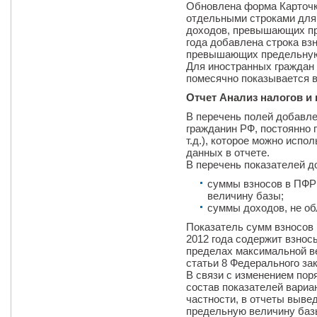
Обновлена форма Карточки
отдельными строками для
доходов, превышающих пр
года добавлена строка вз
превышающих предельную
Для иностранных граждан 
помесячно показывается в
Отчет Анализ налогов и
В перечень полей добавле
гражданин РФ, постоянно
т.д.), которое можно испо
данных в отчете.
В перечень показателей д
суммы взносов в ПФР
величину базы;
суммы доходов, не о
Показатель сумм взносов 
2012 года содержит взнос
пределах максимальной в
статьи 8 Федерального зак
В связи с изменением пор
состав показателей вариа
частности, в отчеты выв
предельную величину баз