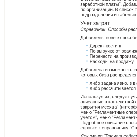
заработной платы". Добав
по организации. В список
подразделении и табельно
Учет затрат
Справочник "Способы рас
Добавлены новые способы
Директ-костинг
По выручке от реализ
Перенести на произв
Расходы на продажу
Добавлена возможность с
которых база распределе
либо задана явно, в 
либо рассчитывается
Используя их, следует уч
описанные в контекстной 
закрытия месяца" (интерф
меню "Регламентные опер
учетом", меню "Регламент
Подробное описание спосо
справке к справочнику "С
Документ "Расчет себе