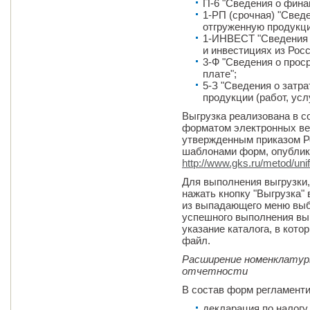
П-6 "Сведения о фина
1-РП (срочная) "Сведе
отгруженную продукци
1-ИНВЕСТ "Сведения 
и инвестициях из Росс
3-Ф "Сведения о прос
плате";
5-З "Сведения о затр
продукции (работ, услу
Выгрузка реализована в 
форматом электронных ве
утвержденным приказом Рос
шаблонами форм, опублик
http://www.gks.ru/metod/uni
Для выполнения выгрузки
нажать кнопку "Выгрузка"
из выпадающего меню выбр
успешного выполнения выг
указание каталога, в кот
файл.
Расширение номенклатур
отчетности
В состав форм регламент
декларация по налогу