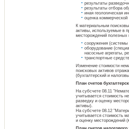
результаты разведочн
результаты отбора об
иная геологическая и
оценка коммерческой
К материальным поисковы
активы, используемые в п
месторождений полезных 
сооружения (системы т
оборудование (специ
насосные агрегаты, ре
транспортные средств
Изменение стоимости нем
поисковых активов отраж
(бухгалтерский и налоговы
План счетов бухгалтерск
На субсчете 08.11 "Немат
учитывается стоимость не
разведку и оценку место
активы).
На субсчете 08.12 "Матер
учитывается стоимость ма
и оценку месторождений (
План счетов налогового 