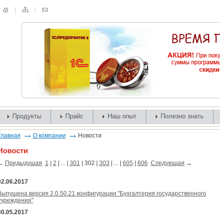
Продукты
Прайс
Наш опыт
Полезно знать
Главная
О компании
Новости
Новости
←
Предыдущая
1
|
2
| ... |
301
|
302
|
303
| ... |
605
|
606
Следующая
→
02.06.2017
Выпущена версия 2.0.50.21 конфигурации "Бухгалтерия государственного
учреждения"
30.05.2017