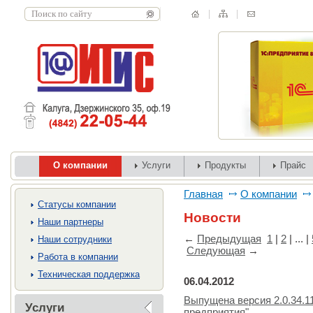
О компании
Услуги
Продукты
Прайс
Главная
О компании
Cтатусы компании
Новости
Наши партнеры
←
Предыдущая
1
|
2
| ... |
Наши сотрудники
Следующая
→
Работа в компании
Техническая поддержка
06.04.2012
Выпущена версия 2.0.34.1
Услуги
предприятия"