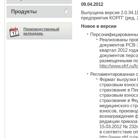
09.04.2012
Продукты
Выпущена версия 2.0.34.1
предприятия КОРП" (ред. 2
Новое в версии
Производственный
календарь
Персонифицированны
Реализованы пров
документов РСВ-1 
квартал 2012 год
документов персо
размещенными по
http://www.pfrf.ru
Регламентированная 
Формат выгрузки
страховым взноса
страхование в П
страховым взнос
страхование в Ф
медицинского ст
взносов, произв
вознаграждения 
редакции приказа
15.03.2012 № 232н
в соответствие о
http://www.pfrf.ru/