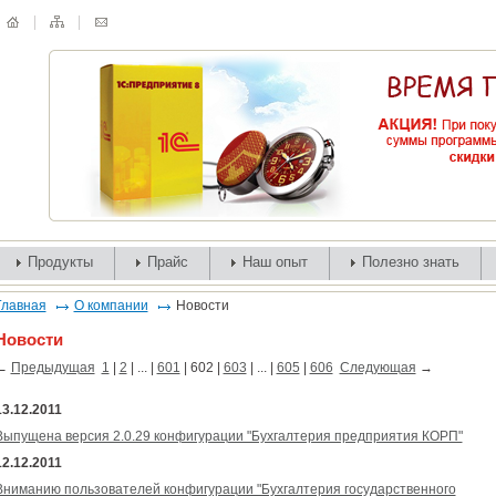
Продукты
Прайс
Наш опыт
Полезно знать
Главная
О компании
Новости
Новости
←
Предыдущая
1
|
2
| ... |
601
|
602
|
603
| ... |
605
|
606
Следующая
→
13.12.2011
Выпущена версия 2.0.29 конфигурации "Бухгалтерия предприятия КОРП"
12.12.2011
Вниманию пользователей конфигурации "Бухгалтерия государственного