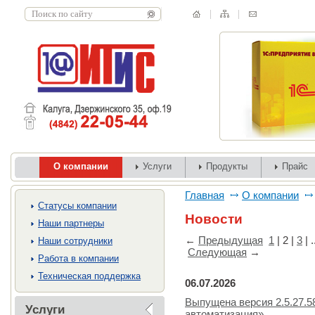
О компании
Услуги
Продукты
Прайс
Главная
О компании
Cтатусы компании
Новости
Наши партнеры
←
Предыдущая
1
|
2
|
3
| .
Наши сотрудники
Следующая
→
Работа в компании
Техническая поддержка
06.07.2026
Выпущена версия 2.5.27.5
Услуги
автоматизация»