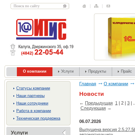
О компании
Услуги
Продукты
Прайс
Главная
О компании
Cтатусы компании
Новости
Наши партнеры
←
Предыдущая
1
|
2
|
3
| .
Наши сотрудники
Следующая
→
Работа в компании
Техническая поддержка
06.07.2026
Выпущена версия 2.5.27.5
Услуги
автоматизация»