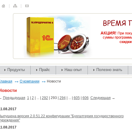
Продукты
Прайс
Наш опыт
Полезно знать
Главная
О компании
Новости
Новости
←
Предыдущая
1
|
2
| ... |
292
|
293
|
294
| ... |
605
|
606
Следующая
→
11.08.2017
Выпущена версия 2.0.51.22 конфигурации "Бухгалтерия государственного
учреждения"
11.08.2017