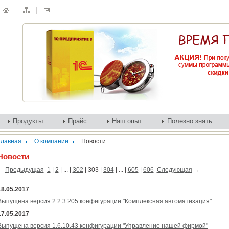
Продукты
Прайс
Наш опыт
Полезно знать
Главная
О компании
Новости
Новости
←
Предыдущая
1
|
2
| ... |
302
|
303
|
304
| ... |
605
|
606
Следующая
→
18.05.2017
Выпущена версия 2.2.3.205 конфигурации "Комплексная автоматизация"
17.05.2017
Выпущена версия 1.6.10.43 конфигурации "Управление нашей фирмой"