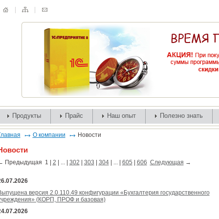
Продукты
Прайс
Наш опыт
Полезно знать
Главная
О компании
Новости
Новости
←
Предыдущая
1
|
2
| ... |
302
|
303
|
304
| ... |
605
|
606
Следующая
→
26.07.2026
Выпущена версия 2.0.110.49 конфигурации «Бухгалтерия государственного
учреждения» (КОРП, ПРОФ и базовая)
24.07.2026