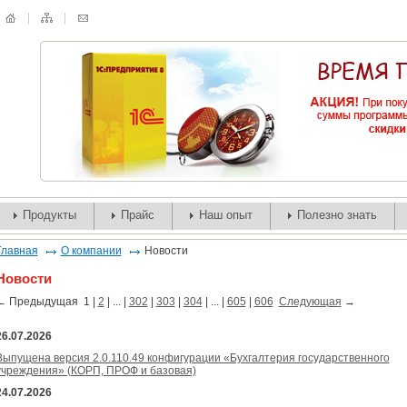
Продукты
Прайс
Наш опыт
Полезно знать
Главная
О компании
Новости
Новости
←
Предыдущая
1
|
2
| ... |
302
|
303
|
304
| ... |
605
|
606
Следующая
→
26.07.2026
Выпущена версия 2.0.110.49 конфигурации «Бухгалтерия государственного
учреждения» (КОРП, ПРОФ и базовая)
24.07.2026