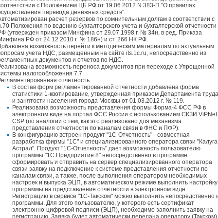
соответствии с Положением ЦБ РФ от 19.06.2012 N 383-П "О правилах
осуществления перевода денежных средств".
Автоматизирован расчет резервов по сомнительным долгам в соответствии с
п.70 Положения по ведению бухгалтерского учета и бухгалтерской отчетности 
РФ (утвержден приказом Минфина от 29.07.1998 г. № 34н, в ред. Приказа
Минфина РФ от 24.12.2010 г. № 186н) и ст. 266 НК РФ.
Добавлена возможность перейти к методическим материалам по актуальным
вопросам учета НДС, размещенным на сайте its.1c.ru, непосредственно из
регламентных документов и отчетов по НДС.
Реализована возможность переноса документов при переходе с Упрощенной
системы налогообложения 7.7.
Регламентированная отчетность :
В состав форм регламентированной отчетности добавлена форма
статистики 1-квотирование, утвержденная приказом Департамента труд
и занятости населения города Москвы от 01.03.2012 г. № 119.
Реализована возможность представления формы Форма-4 ФСС РФ в
электронном виде на портал ФСС России с использованием СКЗИ ViPNet
CSP (по аналогии с тем, как это реализовано для механизма
представления отчетности по каналам связи в ФНС и ПФР).
В конфигурацию встроен продукт "1С-Отчетность" - совместная
разработка фирмы "1С" и специализированного оператора связи "Калуга
Астрал". Продукт "1С-Отчетность" дает возможность пользователю
программы "1С:Предприятие 8" непосредственно в программе
сформировать и отправить на сервер специализированного оператора
связи заявку на подключение к системе представления отчетности по
каналам связи, а также, после выполнения оператором необходимых
настроек и выпуска ЭЦП, в автоматическом режиме выполнить настройку
программы на представление отчетности в электронном виде.
Регистрацию в сервисе "1С-Такском" можно выполнить непосредственно 
программы. Для этого пользователю, у которого есть сертификат
электронно-цифровой подписи (ЭЦП), необходимо заполнить заявку на
регистрацию. Заявка будет автоматически передана оператору (Такском)