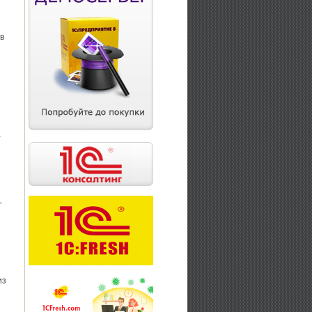
в
а
-
из
,