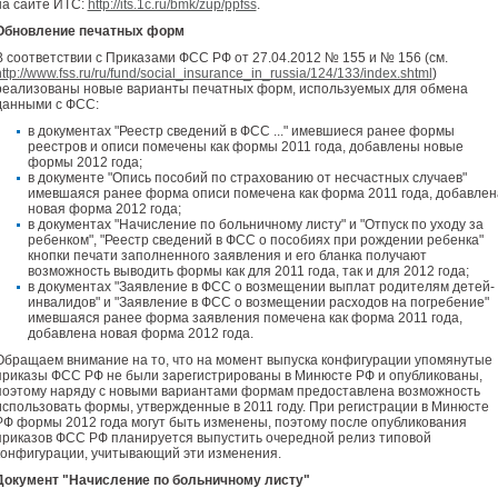
на сайте ИТС:
http://its.1c.ru/bmk/zup/ppfss
.
Обновление печатных форм
В соответствии с Приказами ФСС РФ от 27.04.2012 № 155 и № 156 (см.
ttp://www.fss.ru/ru/fund/social_insurance_in_russia/124/133/index.shtml
)
реализованы новые варианты печатных форм, используемых для обмена
данными с ФСС:
в документах "Реестр сведений в ФСС ..." имевшиеся ранее формы
реестров и описи помечены как формы 2011 года, добавлены новые
формы 2012 года;
в документе "Опись пособий по страхованию от несчастных случаев"
имевшаяся ранее форма описи помечена как форма 2011 года, добавлен
новая форма 2012 года;
в документах "Начисление по больничному листу" и "Отпуск по уходу за
ребенком", "Реестр сведений в ФСС о пособиях при рождении ребенка"
кнопки печати заполненного заявления и его бланка получают
возможность выводить формы как для 2011 года, так и для 2012 года;
в документах "Заявление в ФСС о возмещении выплат родителям детей-
инвалидов" и "Заявление в ФСС о возмещении расходов на погребение"
имевшаяся ранее форма заявления помечена как форма 2011 года,
добавлена новая форма 2012 года.
Обращаем внимание на то, что на момент выпуска конфигурации упомянутые
приказы ФСС РФ не были зарегистрированы в Минюсте РФ и опубликованы,
поэтому наряду с новыми вариантами формам предоставлена возможность
использовать формы, утвержденные в 2011 году. При регистрации в Минюсте
РФ формы 2012 года могут быть изменены, поэтому после опубликования
приказов ФСС РФ планируется выпустить очередной релиз типовой
конфигурации, учитывающий эти изменения.
Документ "Начисление по больничному листу"