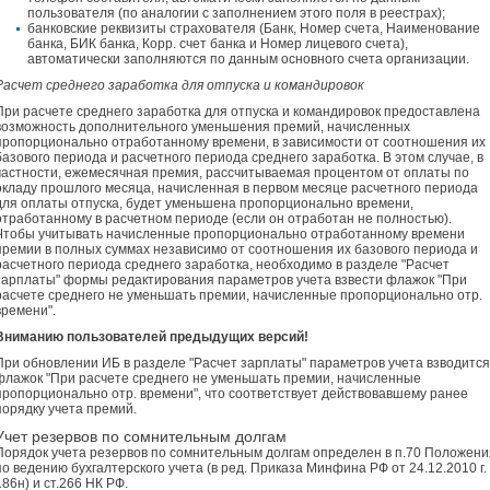
пользователя (по аналогии с заполнением этого поля в реестрах);
банковские реквизиты страхователя (Банк, Номер счета, Наименование
банка, БИК банка, Корр. счет банка и Номер лицевого счета),
автоматически заполняются по данным основного счета организации.
Расчет среднего заработка для отпуска и командировок
При расчете среднего заработка для отпуска и командировок предоставлена
возможность дополнительного уменьшения премий, начисленных
пропорционально отработанному времени, в зависимости от соотношения их
базового периода и расчетного периода среднего заработка. В этом случае, в
частности, ежемесячная премия, рассчитываемая процентом от оплаты по
окладу прошлого месяца, начисленная в первом месяце расчетного периода
для оплаты отпуска, будет уменьшена пропорционально времени,
отработанному в расчетном периоде (если он отработан не полностью).
Чтобы учитывать начисленные пропорционально отработанному времени
премии в полных суммах независимо от соотношения их базового периода и
расчетного периода среднего заработка, необходимо в разделе "Расчет
зарплаты" формы редактирования параметров учета взвести флажок "При
расчете среднего не уменьшать премии, начисленные пропорционально отр.
времени".
Вниманию пользователей предыдущих версий!
При обновлении ИБ в разделе "Расчет зарплаты" параметров учета взводится
флажок "При расчете среднего не уменьшать премии, начисленные
пропорционально отр. времени", что соответствует действовавшему ранее
порядку учета премий.
Учет резервов по сомнительным долгам
Порядок учета резервов по сомнительным долгам определен в п.70 Положени
по ведению бухгалтерского учета (в ред. Приказа Минфина РФ от 24.12.2010 г.
186н) и ст.266 НК РФ.