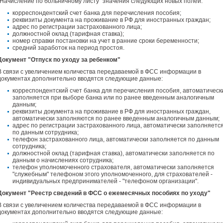
"Начисление по больничному листу" значения следующих новых полей:
корреспондентский счет банка для перечисления пособия;
реквизиты документа на проживание в РФ для иностранных граждан;
адрес по регистрации застрахованного лица;
должностной оклад (тарифная ставка);
номер справки постановки на учет в ранние сроки беременности;
средний заработок на период простоя.
Документ "Отпуск по уходу за ребенком"
В связи с увеличением количества передаваемой в ФСС информации в
документах дополнительно вводятся следующие данные:
корреспондентский счет банка для перечисления пособия, автоматическ
заполняется при выборе банка или по ранее введенным аналогичным
данным;
реквизиты документа на проживание в РФ для иностранных граждан,
автоматически заполняются по ранее введенным аналогичным данным;
адрес по регистрации застрахованного лица, автоматически заполняетс
по данным сотрудника;
телефон застрахованного лица, автоматически заполняется по данным
сотрудника;
должностной оклад (тарифная ставка), автоматически заполняется по
данным о начислениях сотрудника;
телефон уполномоченного страхователя, автоматически заполняется
"служебным" телефоном этого уполномоченного, для страхователей -
индивидуальных предпринимателей - "телефоном организации".
Документ "Реестр сведений в ФСС о ежемесячных пособиях по уходу"
В связи с увеличением количества передаваемой в ФСС информации в
документах дополнительно вводятся следующие данные: