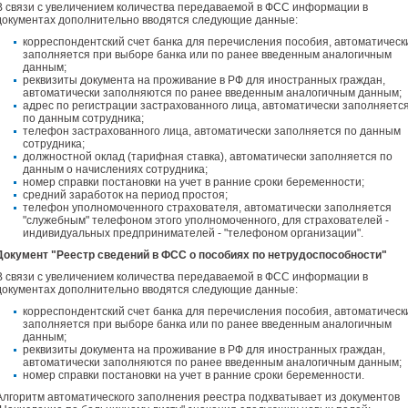
В связи с увеличением количества передаваемой в ФСС информации в
документах дополнительно вводятся следующие данные:
корреспондентский счет банка для перечисления пособия, автоматическ
заполняется при выборе банка или по ранее введенным аналогичным
данным;
реквизиты документа на проживание в РФ для иностранных граждан,
автоматически заполняются по ранее введенным аналогичным данным;
адрес по регистрации застрахованного лица, автоматически заполняетс
по данным сотрудника;
телефон застрахованного лица, автоматически заполняется по данным
сотрудника;
должностной оклад (тарифная ставка), автоматически заполняется по
данным о начислениях сотрудника;
номер справки постановки на учет в ранние сроки беременности;
средний заработок на период простоя;
телефон уполномоченного страхователя, автоматически заполняется
"служебным" телефоном этого уполномоченного, для страхователей -
индивидуальных предпринимателей - "телефоном организации".
Документ "Реестр сведений в ФСС о пособиях по нетрудоспособности"
В связи с увеличением количества передаваемой в ФСС информации в
документах дополнительно вводятся следующие данные:
корреспондентский счет банка для перечисления пособия, автоматическ
заполняется при выборе банка или по ранее введенным аналогичным
данным;
реквизиты документа на проживание в РФ для иностранных граждан,
автоматически заполняются по ранее введенным аналогичным данным;
номер справки постановки на учет в ранние сроки беременности.
Алгоритм автоматического заполнения реестра подхватывает из документов