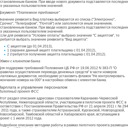
установленным банком. При вводе нового документа подставляется последне
из указанных пользователем значений.
Документ "Платежное требование"
Значение реквизита Вид платежа выбирается из списка ("Электронно",
"Срочно", "Телеграфом", "Почтой") или заполняется иным значением,
установленным банком. При вводе нового документа подставляется последне
из указанных пользователем значений.
Если для реквизита "Условие оплаты" выбрано значение "С акцептом", то
требуется выбрать значение реквизита "Вид акцепта":
С акцептом (до 01.04.2013),
1 (заранее данный акцепт плательщика с 01.04.2012),
2 (требуется получение акцепта плательщика с 01.04.2012).
Обмен с клиентом банка
Для поддержки требований Положения ЦБ РФ от 19.06.2012 N 383-П "О
правилах осуществления перевода денежных средств" в части номеров
платежных документов, необходимо установить флажок "Не контролировать
окончание номера на 000" в настройках обмена с клиентом банка.
Зарплата и управление персоналом
Пилотный проект ФСС
Этот раздел описания адресован страхователям Карачаево-Черкесской
Республики, Нижегородской области, участвующим в пилотном проекте ФСС в
соответствии с Постановлением Правительства РФ от 21 апреля 2011 г. № 29
с 2011 года, а также страхователям Астраханской, Курганской, Новгородской,
Новосибирской, Тамбовской областей и Хабаровского края, вступающим в
проект с 1 июля 2012 года.
Подробное описание методики работы в рамках пилотного проекта размещен