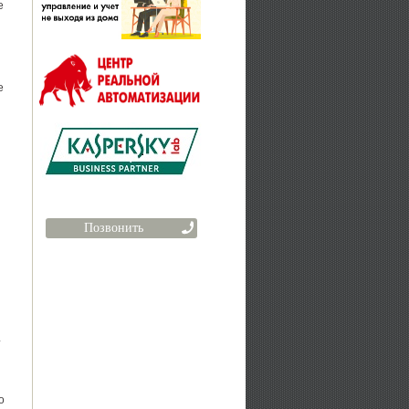
е
е
Позвонить
4
о