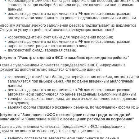
корреспондентский счет банка для перечисления пособия, автоматическ
заполняется при выборе банка или по ранее введенным аналогичным
данным;
реквизиты документа на проживание в РФ для иностранных граждан,
автоматически заполняются по ранее введенным аналогичным данным.
Алгоритм автоматического заполнения реестра подхватывает из документов
"Отпуск по уходу за ребенком" значения следующих новых полей:
корреспондентский счет банка для перечисления пособия;
реквизиты документа на проживание в РФ для иностранных граждан;
адрес по регистрации застрахованного лица;
должностной оклад (тарифная ставка).
Документ "Реестр сведений в ФСС о пособиях при рождении ребенка"
В связи с увеличением количества передаваемой в ФСС информации в
документах дополнительно вводятся следующие данные:
корреспондентский счет банка для перечисления пособия, автоматическ
заполняется при выборе банка или по ранее введенным аналогичным
данным;
реквизиты документа на проживание в РФ для иностранных граждан,
автоматически заполняются по ранее введенным аналогичным данным
телефон застрахованного лица, автоматически заполняется по данным
сотрудника;
вариант формы справки о рождении ребенка, по умолчанию - форма № 2
Документы "Заявление в ФСС о возмещении выплат родителям детей-
инвалидов" и "Заявление в ФСС о возмещении расходов на погребение"
В связи с увеличением количества передаваемой в ФСС информации в
документах дополнительно вводятся следующие данные:
телефон составителя, автоматически заполняется по данным