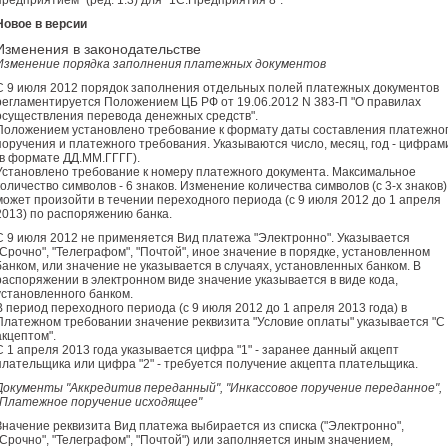
предприятием" (ред. 1.3) для "1С:Предприятия 8".
Новое в версии
Изменения в законодательстве
Изменение порядка заполнения платежных документов
С 9 июля 2012 порядок заполнения отдельных полей платежных документов
регламентируется Положением ЦБ РФ от 19.06.2012 N 383-П "О правилах
осуществления перевода денежных средств".
Положением установлено требование к формату даты составления платежно
поручения и платежного требования. Указываются число, месяц, год - цифрам
(в формате ДД.ММ.ГГГГ).
Установлено требование к номеру платежного документа. Максимальное
количество символов - 6 знаков. Изменение количества символов (с 3-х знаков)
может произойти в течении переходного периода (с 9 июля 2012 до 1 апреля
2013) по распоряжению банка.
С 9 июля 2012 не применяется Вид платежа "Электронно". Указывается
"Срочно", "Телеграфом", "Почтой", иное значение в порядке, установленном
банком, или значение не указывается в случаях, установленных банком. В
распоряжении в электронном виде значение указывается в виде кода,
установленного банком.
В период переходного периода (с 9 июля 2012 до 1 апреля 2013 года) в
Платежном требовании значение реквизита "Условие оплаты" указывается "С
акцептом".
С 1 апреля 2013 года указывается цифра "1" - заранее данный акцепт
плательщика или цифра "2" - требуется получение акцепта плательщика.
Документы "Аккредитив переданный", "Инкассовое поручение переданное",
"Платежное поручение исходящее"
Значение реквизита Вид платежа выбирается из списка ("Электронно",
"Срочно", "Телеграфом", "Почтой") или заполняется иным значением,