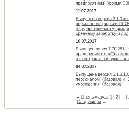
предприятием" (форма СЗ
11.07.2017
Выпущена версия 3.1.3 ко
персоналом" (версии ПРОФ
государственного учрежде
среднему заработку и др.)
10.07.2017
Выпущен релиз 7.70.281 к
предпринимателя"(возмож
госконтракта в форме сче
04.07.2017
Выпущена версия 3.1.3.10
персоналом" (базовая) и "
учреждения" (базовая)
←
Предыдущая
1
|
2
| ... |
Следующая
→