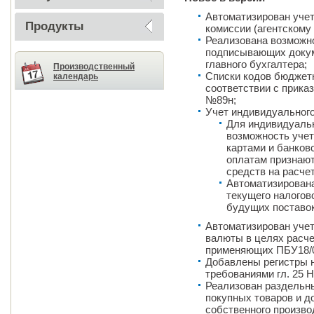
Автоматизирован учет
Продукты
комиссии (агентскому 
Реализована возможн
подписывающих докум
главного бухгалтера;
Производственный
Списки кодов бюджет
календарь
соответствии с прика
№89н;
Учет индивидуальног
Для индивидуаль
возможность учет
картами и банков
оплатам признаю
средств на расче
Автоматизирована
текущего налогов
будущих поставок
Автоматизирован учет
валюты в целях расче
применяющих ПБУ18/
Добавлены регистры н
требованиями гл. 25 
Реализован раздельны
покупных товаров и д
собственного произво