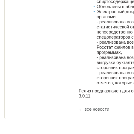
спиртосодержаще
Обновлены шабло
Электронный док
органами:
- реализована во
статистической о
непосредственно 
спецоператоров с
- реализована во
Росстат файлов в
программах,
- реализована во
выгрузки бухгалт
сторонних програ
- реализована во
сторонних програ
отчетов, которые
Релиз предназначен для о
3.0.11.
←
все новости