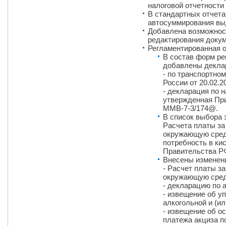
налоговой отчетности 
В стандартных отчета
автосуммирования вы
Добавлена возможност
редактирования докум
Регламентированная о
В состав форм ре
добавлены декла
- по транспортно
России от 20.02.
- декларация по 
утвержденная При
ММВ-7-3/174@.
В список выбора 
Расчета платы за
окружающую сред
потребность в ки
Правительства РФ
Внесены изменени
- Расчет платы за
окружающую сред
- декларацию по 
- извещение об у
алкогольной и (и
- извещение об о
платежа акциза по