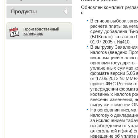
Обновлен комплект реглам
Продукты
г.
В список выбора заг
расчета платы за нег
Производственный
среду добавлена "Био
календарь
(БПКполн)" согласно
01.07.2005 г. №410.
В выгрузку Заявления
налогов (введено Про
информацией в элект
органами государств 
уплаченных суммах ко
формате версии 5.05 
от 17.05.2012 № ММВ-
приказ ФНС России от
утверждении формата 
косвенных налогов ро
внесены изменения, 
выгрузки с именем O
На основании письма 
налоговую декларацию
за исключением табач
освобождении от упла
алкогольной и (или) 
извещение об уплате 