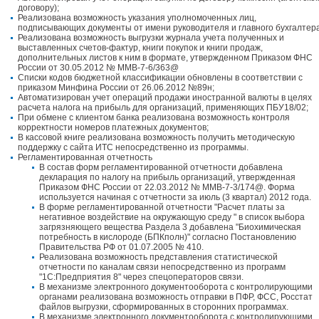
договору);
Реализована возможность указания уполномоченных лиц,
подписывающих документы от имени руководителя и главного бухгалтера
Реализована возможность выгрузки журнала учета полученных и
выставленных счетов-фактур, книги покупок и книги продаж,
дополнительных листов к ним в формате, утвержденном Приказом ФНС
России от 30.05.2012 № ММВ-7-6/363@
Списки кодов бюджетной классификации обновлены в соответствии с
приказом Минфина России от 26.06.2012 №89н;
Автоматизирован учет операций продажи иностранной валюты в целях
расчета налога на прибыль для организаций, применяющих ПБУ18/02;
При обмене с клиентом банка реализована возможность контроля
корректности номеров платежных документов;
В кассовой книге реализована возможность получить методическую
поддержку с сайта ИТС непосредственно из программы.
Регламентированная отчетность
В состав форм регламентированной отчетности добавлена
декларация по налогу на прибыль организаций, утвержденная
Приказом ФНС России от 22.03.2012 № ММВ-7-3/174@. Форма
используется начиная с отчетности за июль (3 квартал) 2012 года.
В форме регламентированной отчетности "Расчет платы за
негативное воздействие на окружающую среду " в список выбора
загрязняющего вещества Раздела 3 добавлена "Биохимическая
потребность в кислороде (БПКполн)" согласно Постановлению
Правительства РФ от 01.07.2005 № 410.
Реализована возможность представления статистической
отчетности по каналам связи непосредственно из программ
"1С:Предприятия 8" через спецоператоров связи.
В механизме электронного документооборота с контролирующими
органами реализована возможность отправки в ПФР, ФСС, Росстат
файлов выгрузки, сформированных в сторонних программах.
В механизме электронного документооборота с контролирующими