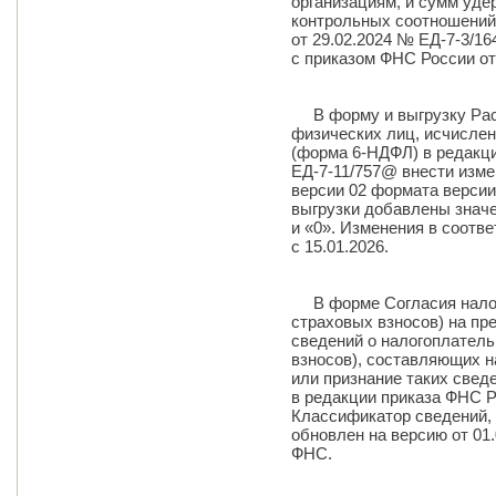
организациям, и сумм уде
контрольных соотношений
от 29.02.2024 № ЕД-7-3/1
с приказом ФНС России от
В форму и выгрузку Расч
физических лиц, исчисле
(форма 6-НДФЛ) в редакци
ЕД-7-11/757@ внести изме
версии 02 формата версии 
выгрузки добавлены значе
и «0». Изменения в соотв
с 15.01.2026.
В форме Согласия налог
страховых взносов) на пр
сведений о налогоплател
взносов), составляющих н
или признание таких свед
в редакции приказа ФНС Р
Классификатор сведений,
обновлен на версию от 01
ФНС.