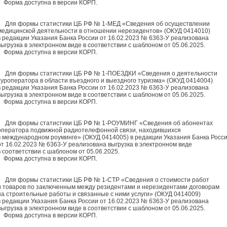
Форма доступна в версии КОРП.
Для формы статистики ЦБ РФ № 1-МЕД «Сведения об осуществлении
медицинской деятельности в отношении нерезидентов» (ОКУД 0414010)
в редакции Указания Банка России от 16.02.2023 № 6363-У реализована
выгрузка в электронном виде в соответствии с шаблоном от 05.06.2025.
Форма доступна в версии КОРП.
Для формы статистики ЦБ РФ № 1-ПОЕЗДКИ «Сведения о деятельности
туроператора в области въездного и выездного туризма» (ОКУД 0414004)
в редакции Указания Банка России от 16.02.2023 № 6363-У реализована
выгрузка в электронном виде в соответствии с шаблоном от 05.06.2025.
Форма доступна в версии КОРП.
Для формы статистики ЦБ РФ № 1-РОУМИНГ «Сведения об абонентах
оператора подвижной радиотелефонной связи, находившихся
в международном роуминге» (ОКУД 0414005) в редакции Указания Банка Росс
от 16.02.2023 № 6363-У реализована выгрузка в электронном виде
в соответствии с шаблоном от 05.06.2025.
Форма доступна в версии КОРП.
Для формы статистики ЦБ РФ № 1-СТР «Сведения о стоимости работ
и товаров по заключенным между резидентами и нерезидентами договорам
на строительные работы и связанные с ними услуги» (ОКУД 0414009)
в редакции Указания Банка России от 16.02.2023 № 6363-У реализована
выгрузка в электронном виде в соответствии с шаблоном от 05.06.2025.
Форма доступна в версии КОРП.