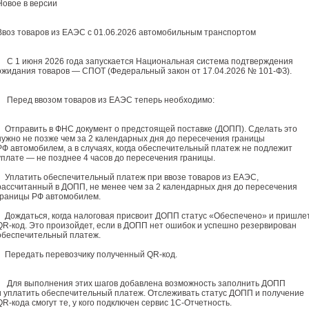
Новое в версии
Ввоз товаров из ЕАЭС с 01.06.2026 автомобильным транспортом
С 1 июня 2026 года запускается Национальная система подтверждения
ожидания товаров — СПОТ (Федеральный закон от 17.04.2026 № 101-ФЗ).
Перед ввозом товаров из ЕАЭС теперь необходимо:
Отправить в ФНС документ о предстоящей поставке (ДОПП). Сделать это
нужно не позже чем за 2 календарных дня до пересечения границы
РФ автомобилем, а в случаях, когда обеспечительный платеж не подлежит
уплате — не позднее 4 часов до пересечения границы.
Уплатить обеспечительный платеж при ввозе товаров из ЕАЭС,
рассчитанный в ДОПП, не менее чем за 2 календарных дня до пересечения
границы РФ автомобилем.
Дождаться, когда налоговая присвоит ДОПП статус «Обеспечено» и пришле
QR-код. Это произойдет, если в ДОПП нет ошибок и успешно резервирован
обеспечительный платеж.
Передать перевозчику полученный QR-код.
Для выполнения этих шагов добавлена возможность заполнить ДОПП
и уплатить обеспечительный платеж. Отслеживать статус ДОПП и получение
QR-кода смогут те, у кого подключен сервис 1С-Отчетность.