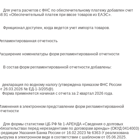
Для учета расчетов с ФНС по обеспечительному платежу добавлен счет
68.91 «Обеспечительный платеж при ввозе товаров из ЕАЭС».
Функционал доступен, когда ведется учет импорта товаров.
Регламентированная отчетность
Расширение номенклатуры форм регламентированной отчетности
В состав форм регламентированной отчетности добавлены:
декларация по водному налогу (утверждена приказом ФНС России
от 26.03.2026 № ЕД-1-3/205@).
Форма применяется начиная с отчета за 2 квартал 2026 года.
Изменения в электронном представлении форм регламентированной
отчетности
Для формы статистики ЦБ РФ № 1-АРЕНДА «Сведения о долговых
обязательствах перед нерезидентами по договорам аренды» (ОКУД 0414003)
в редакции Указания Банка России от 16.02.2023 № 6363-У реализована
выгрузка в электронном виде в соответствии с шаблоном от 05.06.2025.