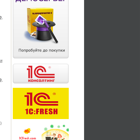
Ф,
 и
Ф,
)