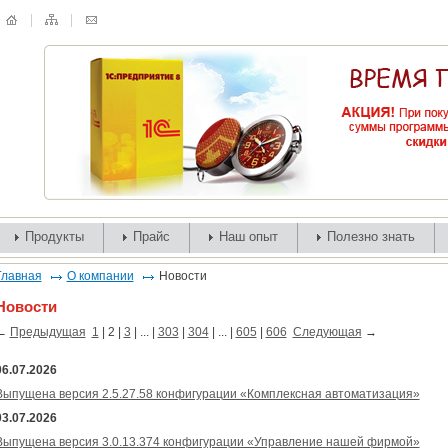
Продукты
Прайс
Наш опыт
Полезно знать
Главная
О компании
Новости
Новости
←
Предыдущая
1
|
2
|
3
| ... |
303
|
304
| ... |
605
|
606
Следующая
→
06.07.2026
Выпущена версия 2.5.27.58 конфигурации «Комплексная автоматизация»
03.07.2026
Выпущена версия 3.0.13.374 конфигурации «Управление нашей фирмой»