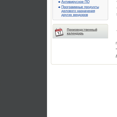
Антивирусное ПО
Программные продукты
делового назначения
других вендоров
Производственный
календарь
*