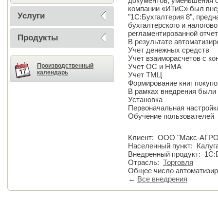
документов, уменьшения 
компании «ИТиС» был вне
Услуги
"1С:Бухгалтерия 8", пред
бухгалтерского и налогово
регламентированной отчет
Продукты
В результате автоматизи
Учет денежных средств
Учет взаиморасчетов с ко
Производственный
Учет ОС и НМА
календарь
Учет ТМЦ
Формирование книг покупо
В рамках внедрения были
Установка
Первоначальная настройк
Обучение пользователей
Клиент: ООО "Макс-АГРО
Населенный пункт: Калуг
Внедренный продукт: 1С:
Отрасль:
Торговля
Общее число автоматизир
←
Все внедрения