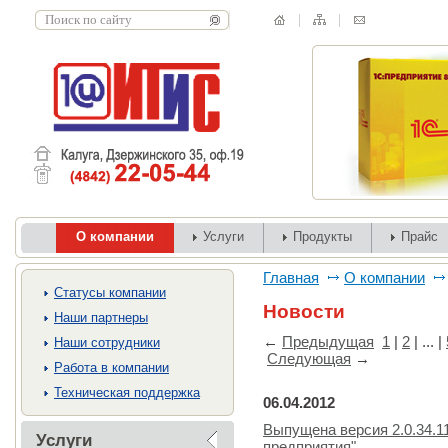
О компании
Услуги
Продукты
Прайс
Главная
О компании
Cтатусы компании
Новости
Наши партнеры
←
Предыдущая
1
|
2
| ... |
Наши сотрудники
Следующая
→
Работа в компании
Техническая поддержка
06.04.2012
Выпущена версия 2.0.34.1
Услуги
предприятия"