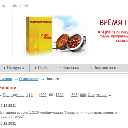
Продукты
Прайс
Наш опыт
Полезно знать
Главная
О компании
Новости
Новости
←
Предыдущая
1
|
2
| ... |
600
|
601
|
602
| ... |
605
|
606
Следующая
→
20.12.2011
Выпущена версия 1.3.20 конфигурации "Управления производственным
предприятием"
20.12.2011