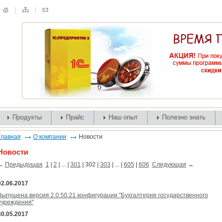
Продукты
Прайс
Наш опыт
Полезно знать
Главная
О компании
Новости
Новости
←
Предыдущая
1
|
2
| ... |
301
|
302
|
303
| ... |
605
|
606
Следующая
→
02.06.2017
Выпущена версия 2.0.50.21 конфигурации "Бухгалтерия государственного
учреждения"
30.05.2017