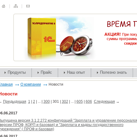
Продукты
Прайс
Наш опыт
Полезно знать
Главная
О компании
Новости
Новости
←
Предыдущая
1
|
2
| ... |
300
|
301
|
302
| ... |
605
|
606
Следующая
→
06.06.2017
Выпущена версия 3.1.2.272 конфигураций "Зарплата и управление персонало
(версии ПРОФ, КОРП и базовая) и "Зарплата и кадры государственного
учреждения" ( ПРОФ и базовая)
06.06.2017