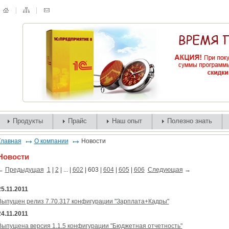
Продукты
Прайс
Наш опыт
Полезно знать
Главная
О компании
Новости
Новости
←
Предыдущая
1
|
2
| ... |
602
|
603
|
604
|
605
|
606
Следующая
→
25.11.2011
Выпущен релиз 7.70.317 конфигурации "Зарплата+Кадры"
24.11.2011
Выпущена версия 1.1.5 конфигурации "Бюджетная отчетность"