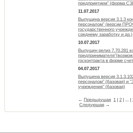
предприятием" (форма СЗ
11.07.2017
Выпущена версия 3.1.3 ко
персоналом" (версии ПРОФ
государственного учрежде
среднему заработку и др.)
10.07.2017
Выпущен релиз 7.70.281 к
предпринимателя"(возмож
госконтракта в форме сче
04.07.2017
Выпущена версия 3.1.3.10
персоналом" (базовая) и "
учреждения" (базовая)
←
Предыдущая
1
|
2
| ... |
Следующая
→